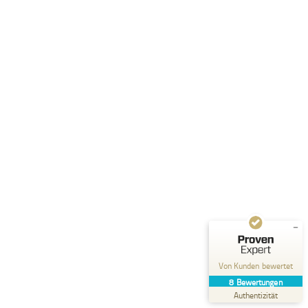
Kundenbewertungen und Erfahrungen zu
Hypace
SEHR GUT
%
100
Empfehlungen auf
ProvenExpert.com
5,00
/
4,84
8
Bewertungen auf ProvenExpert.com
Von Kunden bewertet
Erfahren Sie mehr über dieses Bewertungssiegel
8
Bewertungen
Profil ansehen
26.03.2026
Authentizität